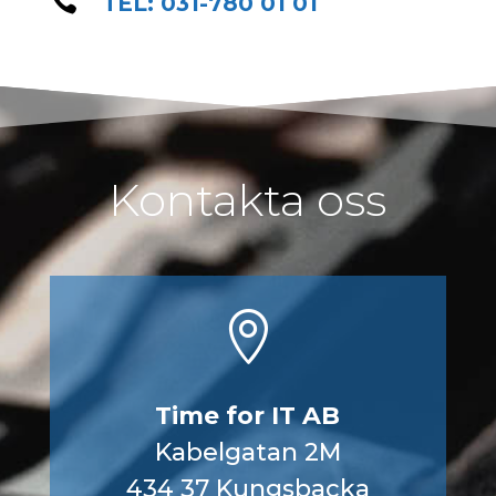

TEL: 031-780 01 01
Kontakta oss

Time for IT AB
Kabelgatan 2M
434 37 Kungsbacka