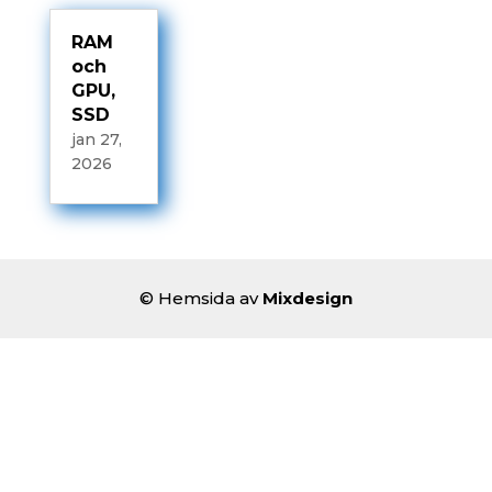
RAM
och
GPU,
SSD
jan 27,
2026
© Hemsida av
Mixdesign